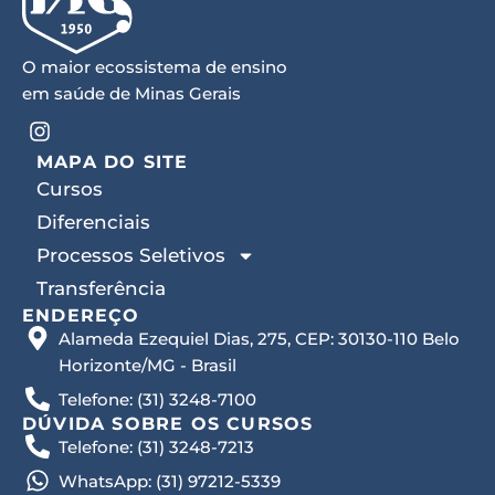
O maior ecossistema de ensino
em saúde de Minas Gerais
I
n
MAPA DO SITE
s
t
Cursos
a
Diferenciais
g
r
Processos Seletivos
a
Transferência
m
ENDEREÇO
Alameda Ezequiel Dias, 275, CEP: 30130-110 Belo
Horizonte/MG - Brasil
Telefone: (31) 3248-7100
DÚVIDA SOBRE OS CURSOS
Telefone: (31) 3248-7213
WhatsApp: (31) 97212-5339