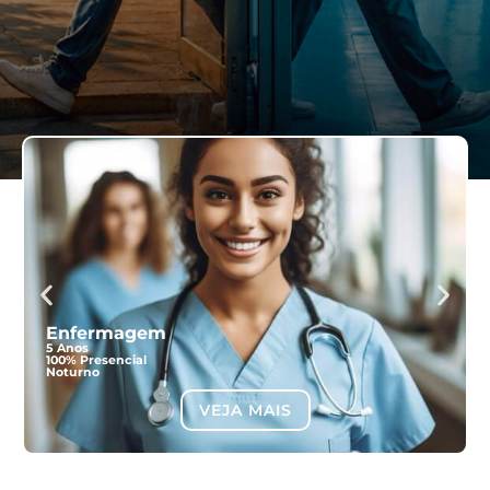
Enfermagem
5 Anos
100% Presencial
Noturno
VEJA MAIS